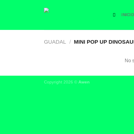
Saltar
al
INICIO
contenido
GUADAL
/
MINI POP UP DINOSAU
No s
Copyright 2026 ©
Awen