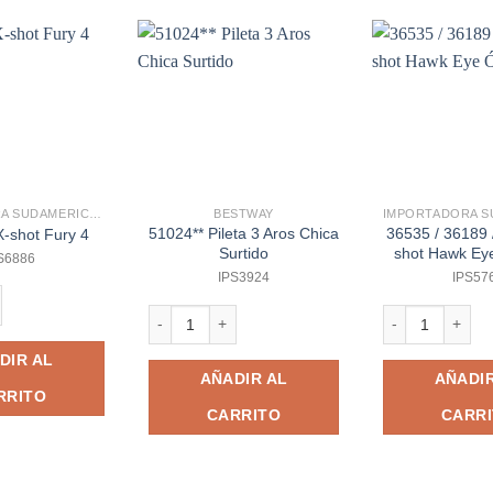
IMPORTADORA SUDAMERICANA
BESTWAY
51024** Pileta 3 Aros Chica
36535 / 36189 /
X-shot Fury 4
Surtido
shot Hawk Ey
S6886
IPS3924
IPS57
hot Fury 4 cantidad
d
51024** Pileta 3 Aros Chica Surtido cantidad
36535 / 36189 /
DIR AL
AÑADIR AL
AÑADIR
RRITO
CARRITO
CARR