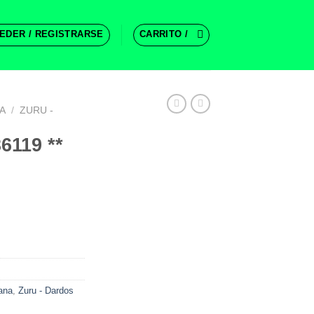
EDER / REGISTRARSE
CARRITO /
A
/
ZURU -
36119 **
ana
,
Zuru - Dardos