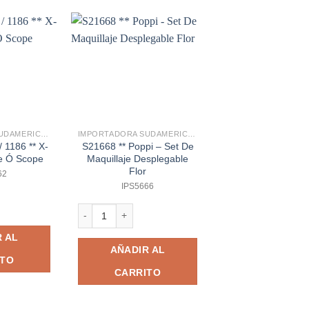
IMPORTADORA SUDAMERICANA
IMPORTADORA SUDAMERICANA
BESTWAY
 1186 ** X-
S21668 ** Poppi – Set De
36113** Salvav
e Ó Scope
Maquillaje Desplegable
Adventuras Del Ma
Flor
62
IPS4901
IPS5666
 1186 ** X-shot Hawk Eye Ó Scope cantidad
36113** Salvavidas 
S21668 ** Poppi - Set De Maquillaje Desplegable Flor 
 AL
AÑADIR A
AÑADIR AL
ITO
CARRITO
CARRITO