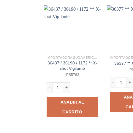
IMPORTADORA SUDAMERICANA
36437 / 36190 / 1172 ** X-
36377 ** 
shot Vigilante
IP
IPS5763
36377 ** X-s
36437 / 36190 / 1172 ** X-shot Vigilante cantida
AÑA
AÑADIR AL
CA
CARRITO