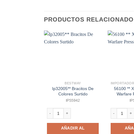
PRODUCTOS RELACIONADO
BESTWAY
Ip32005** Bracitos De
56100 ** X
Colores Surtido
Warfare 
IPS5942
IP
Ip32005** Bracitos De Colores Surtido cantidad
56100 ** X-s
AÑADIR AL
AÑA