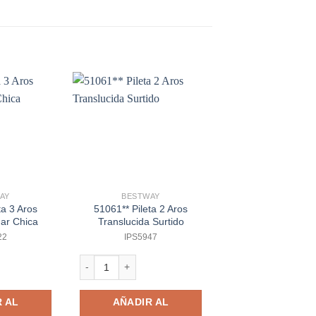
AY
BESTWAY
ta 3 Aros
51061** Pileta 2 Aros
36433 / 36197 / 3
ar Chica
Translucida Surtido
X-shot Revolver 
Reflex 6
22
IPS5947
IPS5765
3 Aros Fondo Del Mar Chica cantidad
51061** Pileta 2 Aros Translucida Surtido cantidad
36433 / 36197 / 3611
 AL
AÑADIR AL
AÑADIR A