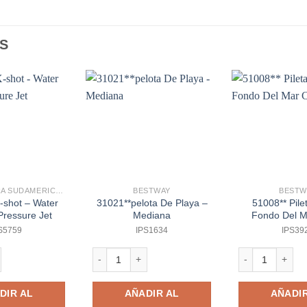
S
IMPORTADORA SUDAMERICANA
BESTWAY
BESTW
-shot – Water
31021**pelota De Playa –
51008** Pile
Pressure Jet
Mediana
Fondo Del M
S5759
IPS1634
IPS39
hot - Water Warfare Pressure Jet cantidad
31021**pelota De Playa - Mediana cantidad
51008** Pileta 
DIR AL
AÑADIR AL
AÑADIR