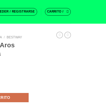
EDER / REGISTRARSE
CARRITO /
A
/
BESTWAY
 Aros
a
Surtida cantidad
RRITO