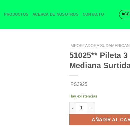
ACC
PRODUCTOS
ACERCA DE NOSOTROS
CONTACTO
IMPORTADORA SUDAMERICAN
51025** Pileta 3
Mediana Surtid
IPS3925
Hay existencias
51025** Pileta 3 Aros Mediana 
AÑADIR AL CA