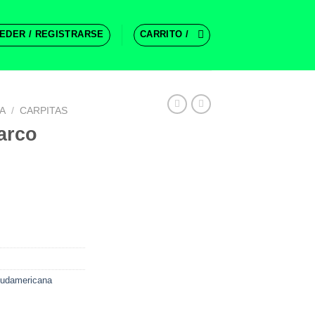
EDER / REGISTRARSE
CARRITO /
A
/
CARPITAS
arco
Sudamericana