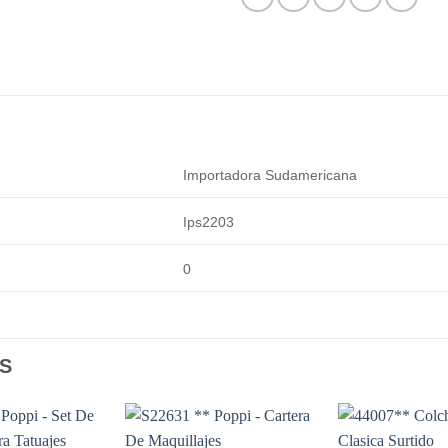
Importadora Sudamericana
Ips2203
0
S