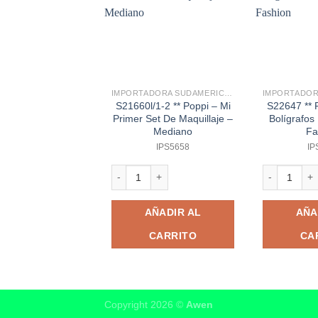
IMPORTADORA SUDAMERICANA
S21660l/1-2 ** Poppi – Mi
S22647 ** 
Primer Set De Maquillaje –
Bolígrafos
Mediano
Fa
IPS5658
IP
S21660l/1-2 ** Poppi - Mi Primer Set De Maquil
S22647 ** Po
AÑADIR AL
AÑA
CARRITO
CA
Copyright 2026 ©
Awen