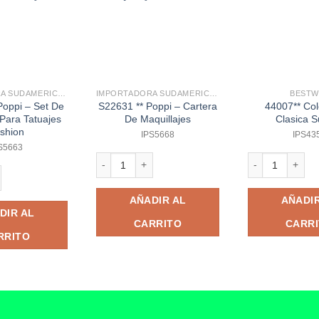
IMPORTADORA SUDAMERICANA
IMPORTADORA SUDAMERICANA
BESTW
Poppi – Set De
S22631 ** Poppi – Cartera
44007** Co
 Para Tatuajes
De Maquillajes
Clasica S
shion
IPS5668
IPS43
S5663
S22631 ** Poppi - Cartera De Maquillajes cantidad
44007** Colchon
laje - Mediano cantidad
ppi - Set De Bolígrafos Para Tatuajes Fashion cantidad
AÑADIR AL
AÑADIR
DIR AL
CARRITO
CARR
RRITO