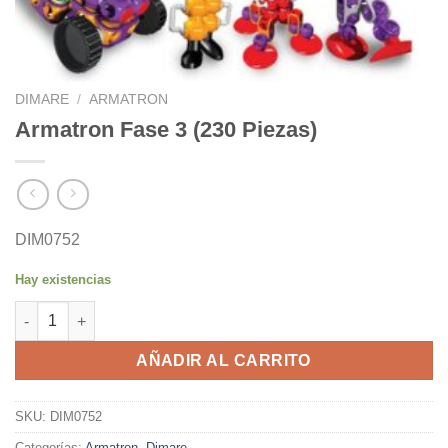
DIMARE
/
ARMATRON
Armatron Fase 3 (230 Piezas)
DIM0752
Hay existencias
Armatron Fase 3 (230 Piezas) cantidad
AÑADIR AL CARRITO
SKU:
DIM0752
Categorías:
Armatron
,
Dimare