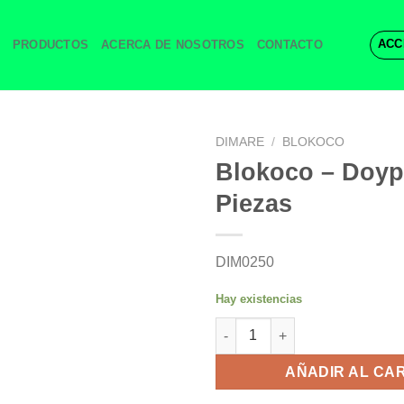
ACC
PRODUCTOS
ACERCA DE NOSOTROS
CONTACTO
DIMARE
/
BLOKOCO
Blokoco – Doyp
Piezas
DIM0250
Hay existencias
Blokoco - Doypack 24 Piezas 
AÑADIR AL CA