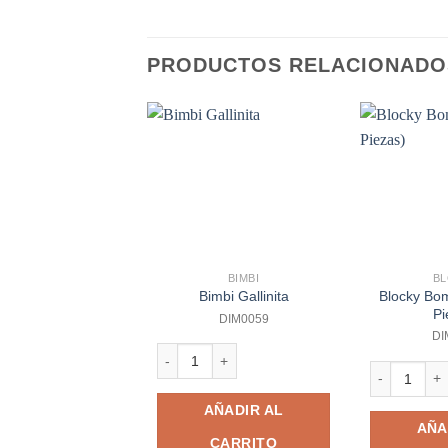
PRODUCTOS RELACIONADO
BIMBI
B
Blocky Bo
Bimbi Gallinita
Pi
DIM0059
DI
Bimbi Gallinita cantidad
Blocky Bombe
AÑADIR AL
AÑA
CARRITO