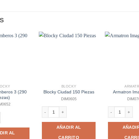
S
LOCKY
BLOCKY
ARMAT
mberos 3 (290
Blocky Ciudad 150 Piezas
Armatron Im
ezas)
DIM0605
DIM07
M0652
Blocky Ciudad 150 Piezas cantidad
Armatron Imagin
ros 3 (290 Piezas) cantidad
AÑADIR AL
AÑADIR
DIR AL
CARRITO
CARR