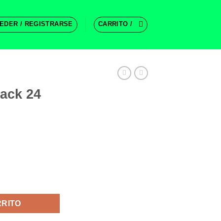
EDER / REGISTRARSE
CARRITO /
ack 24
cantidad
RRITO