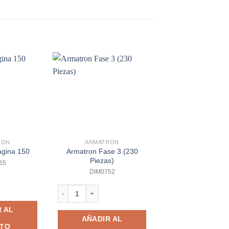
RON
ARMATRON
ARMATRON
Armatron Fase 3 (230
agina 150
Armatron Imagin
Piezas)
65
DIM0764
DIM0752
a 150 cantidad
Armatron Imagina 1
Armatron Fase 3 (230 Piezas) cantidad
 AL
AÑADIR A
AÑADIR AL
ITO
CARRITO