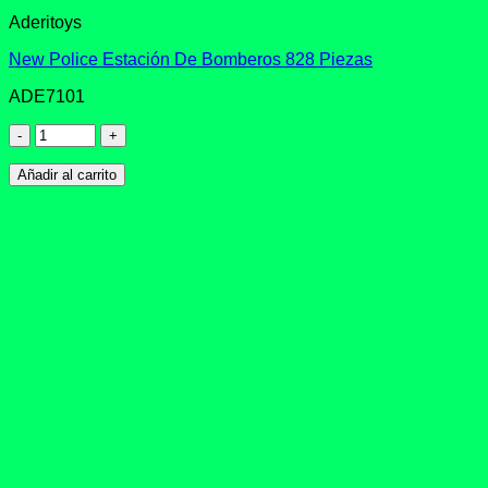
Aderitoys
New Police Estación De Bomberos 828 Piezas
ADE7101
New
Police
Estación
Añadir al carrito
De
Bomberos
828
Piezas
cantidad