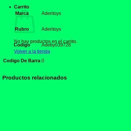
Carrito
Marca
Aderitoys
Rubro
Aderitoys
No hay productos en el carrito.
Codigo
Adeby039728
Volver a la tienda
Codigo De Barra
0
Productos relacionados