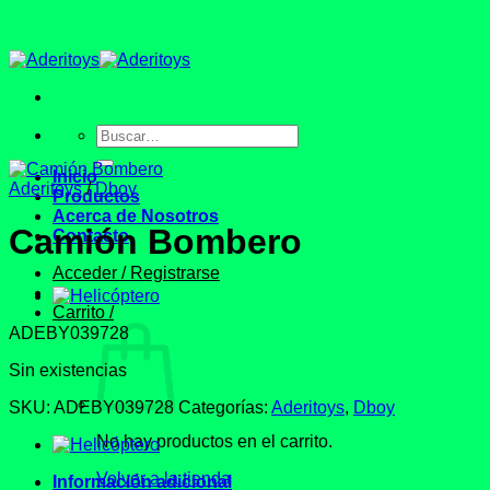
Saltar
al
contenido
Buscar
por:
Inicio
Aderitoys
/
Dboy
Productos
Acerca de Nosotros
Camión Bombero
Contacto
Acceder / Registrarse
Carrito /
ADEBY039728
Sin existencias
SKU:
ADEBY039728
Categorías:
Aderitoys
,
Dboy
No hay productos en el carrito.
Volver a la tienda
Información adicional