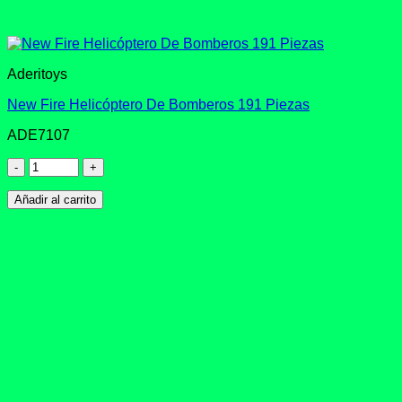
Aderitoys
New Fire Helicóptero De Bomberos 191 Piezas
ADE7107
New
Fire
Helicóptero
Añadir al carrito
De
Bomberos
191
Piezas
cantidad