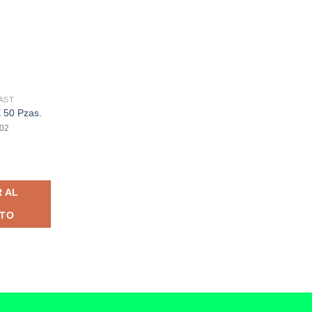
AST
 50 Pzas.
02
0 Pzas. cantidad
 AL
ITO