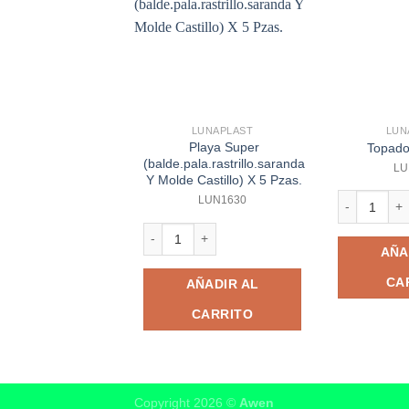
LUNAPLAST
LUN
Playa Super
Topado
(balde.pala.rastrillo.saranda
LU
Y Molde Castillo) X 5 Pzas.
Topadora Pi
LUN1630
Playa Super (balde.pala.rastrillo.saranda Y Mol
AÑA
CA
AÑADIR AL
CARRITO
Copyright 2026 ©
Awen