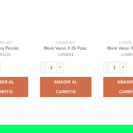
APLAST
LUNAPLAST
LUNAPL
ra Piccolo
Block Varon X 25 Pzas.
Block Varon X
N1133
LUN8001
LUN80
ccolo cantidad
Block Varon X 25 Pzas. cantidad
Block Varon X 5
de Castillo) X 5 Pzas. cantidad
DIR AL
AÑADIR AL
AÑADIR
RRITO
CARRITO
CARR