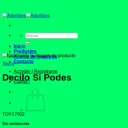
Saltar
al
contenido
Buscar
por:
Inicio
Productos
Acerca de Nosotros
Contacto
Toyco
Acceder / Registrarse
Decilo Si Podes
Carrito /
TOY17002
Sin existencias