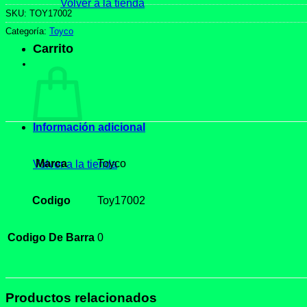
Volver a la tienda
SKU:
TOY17002
Categoría:
Toyco
Carrito
Información adicional
Marca
Toyco
Volver a la tienda
Codigo
Toy17002
Codigo De Barra
0
Productos relacionados