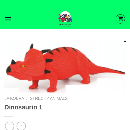
Saltar
al
contenido
LA KOBRA
/
STRECHY ANIMALS
Dinosaurio 1