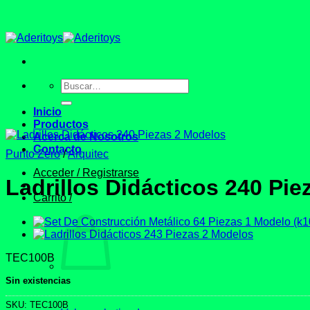
Saltar
al
contenido
Buscar
por:
Inicio
Productos
Acerca de Nosotros
Contacto
Punto Zero
/
Arquitec
Acceder / Registrarse
Ladrillos Didácticos 240 Pi
Carrito /
TEC100B
Sin existencias
SKU:
TEC100B