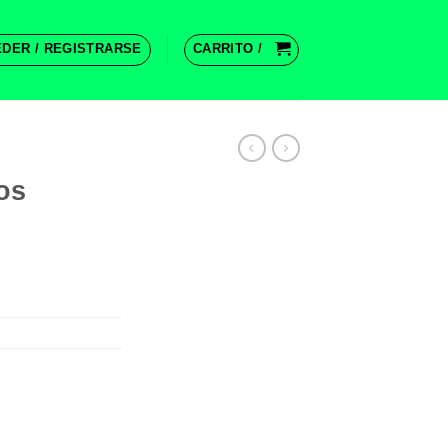
DER / REGISTRARSE
CARRITO /
os