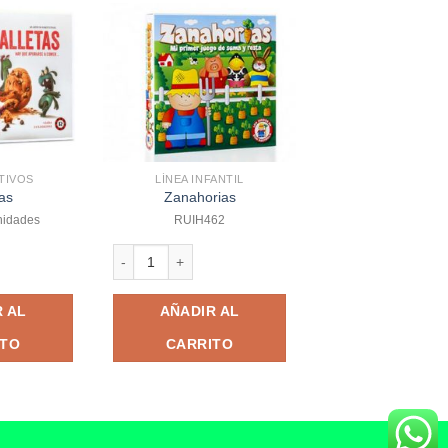
ATIVOS
LÍNEA INFANTIL
as
Zanahorias
nidades
RUIH462
d
Zanahorias cantidad
 AL
AÑADIR AL
ITO
CARRITO