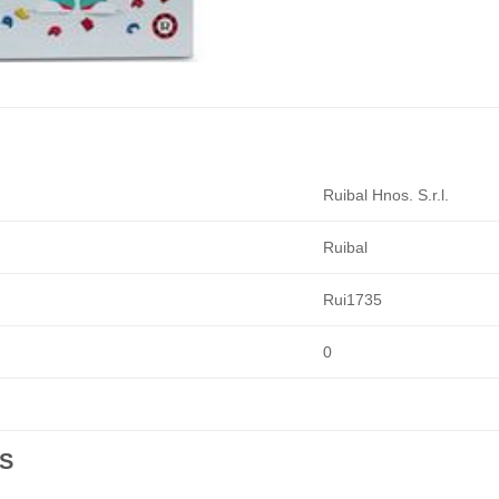
Ruibal Hnos. S.r.l.
Ruibal
Rui1735
0
S