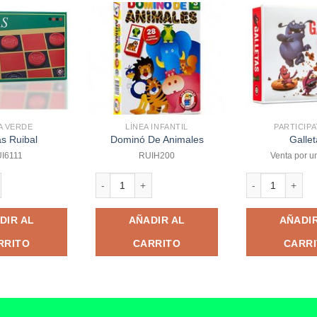
A VERDE
LÍNEA INFANTIL
PARTICIP
s Ruibal
Dominó De Animales
Gallet
I6111
RUIH200
Venta por u
l cantidad
Dominó De Animales cantidad
Galletas cantida
DIR AL
AÑADIR AL
AÑADIR
RRITO
CARRITO
CARR