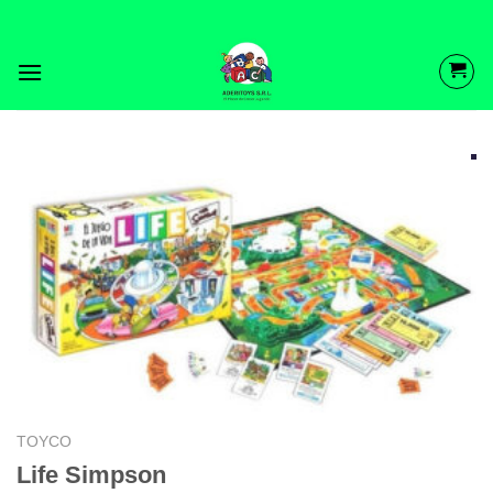
Saltar
al
contenido
TOYCO
Life Simpson