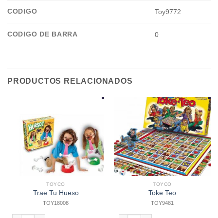
CODIGO
Toy9772
CODIGO DE BARRA
0
PRODUCTOS RELACIONADOS
TOYCO
TOYCO
Trae Tu Hueso
Toke Teo
TOY18008
TOY9481