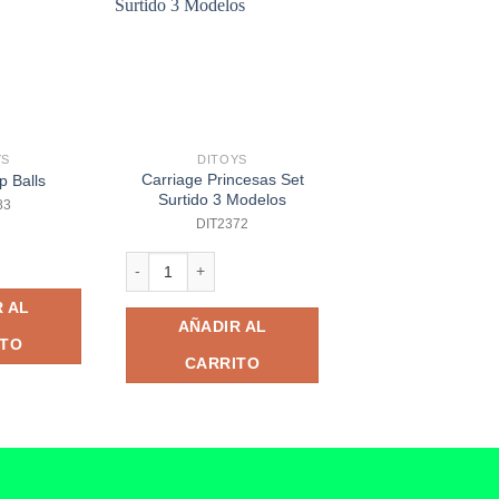
YS
DITOYS
DITOYS
Carriage Princesas Set
p Balls
Set Doctor Mi
Surtido 3 Modelos
83
DIT673
DIT2372
ls cantidad
Set Doctor Mickey 
Carriage Princesas Set Surtido 3 Modelos cantidad
 AL
AÑADIR A
AÑADIR AL
ITO
CARRITO
CARRITO