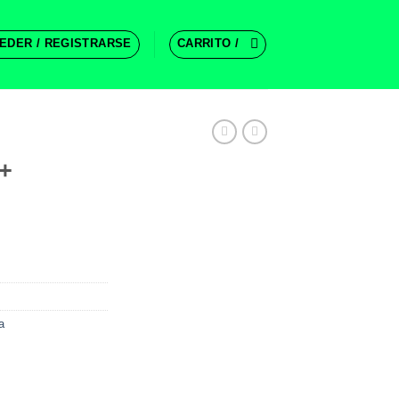
EDER / REGISTRARSE
CARRITO /
+
a