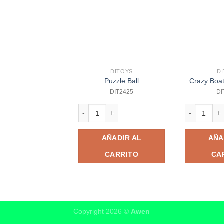
DITOYS
D
Puzzle Ball
Crazy Boa
DIT2425
DI
Puzzle Ball cantidad
Crazy Boat 
AÑADIR AL
AÑA
CARRITO
CA
Copyright 2026 ©
Awen