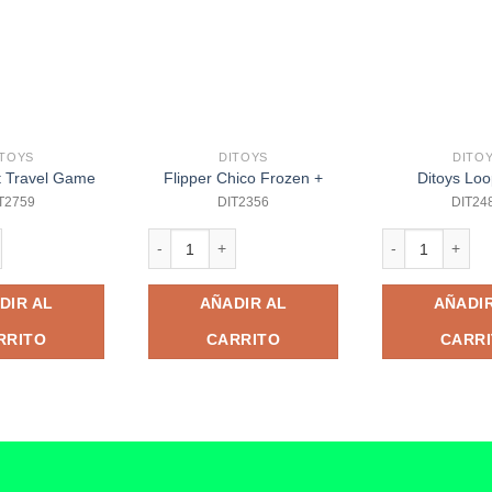
ITOYS
DITOYS
DITO
t Travel Game
Flipper Chico Frozen +
Ditoys Loo
T2759
DIT2356
DIT24
Travel Game cantidad
Flipper Chico Frozen + cantidad
Ditoys Loop Bal
DIR AL
AÑADIR AL
AÑADIR
RRITO
CARRITO
CARR