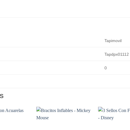
Tapimovil
Tapdpx01112
0
S