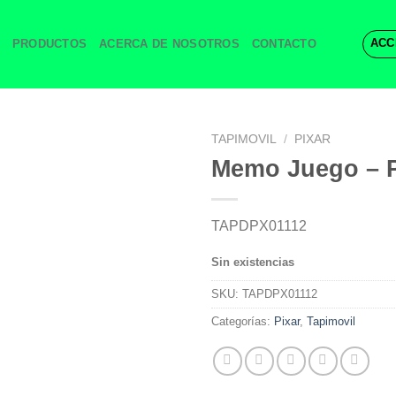
ACC
PRODUCTOS
ACERCA DE NOSOTROS
CONTACTO
TAPIMOVIL
/
PIXAR
Memo Juego – P
TAPDPX01112
Sin existencias
SKU:
TAPDPX01112
Categorías:
Pixar
,
Tapimovil