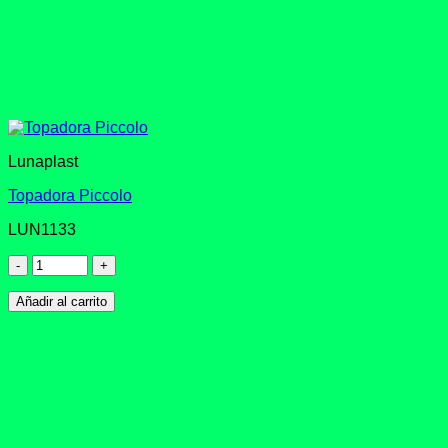
Lunaplast
Topadora Piccolo
LUN1133
Topadora
Piccolo
cantidad
Añadir al carrito