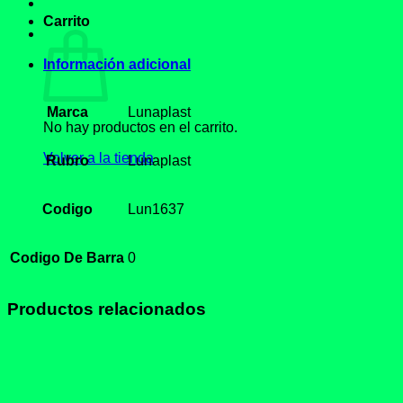
Carrito
Información adicional
Marca
Lunaplast
No hay productos en el carrito.
Volver a la tienda
Rubro
Lunaplast
Codigo
Lun1637
Codigo De Barra
0
Productos relacionados