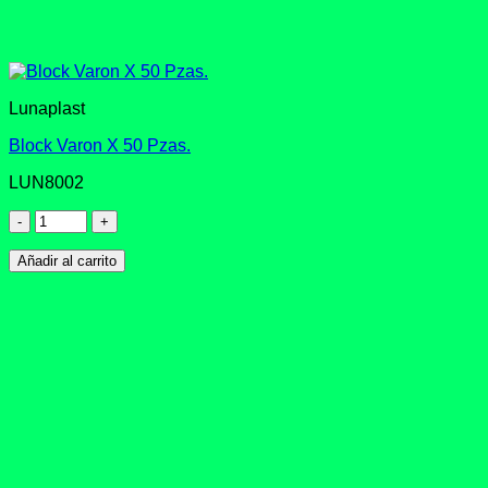
Lunaplast
Block Varon X 50 Pzas.
LUN8002
Block
Varon
X
Añadir al carrito
50
Pzas.
cantidad