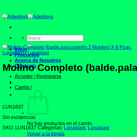
Saltar
al
contenido
Buscar
por:
Inicio
Lunaplast
/
Lunaplast
Productos
Acerca de Nosotros
Molino Completo (balde.pala.
Contacto
Acceder / Registrarse
Carrito /
LUN1637
Sin existencias
No hay productos en el carrito.
SKU:
LUN1637
Categorías:
Lunaplast
,
Lunaplast
Volver a la tienda