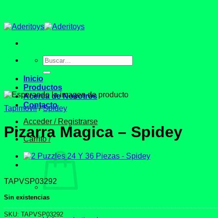
Saltar
al
contenido
Buscar
por:
Inicio
Productos
Acerca de Nosotros
Contacto
Tapimovil
/
Spidey
Acceder / Registrarse
Pizarra Magica – Spidey
Carrito /
TAPVSP03292
Sin existencias
SKU:
TAPVSP03292