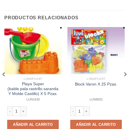
PRODUCTOS RELACIONADOS
LUNAPLAST
LUNAPLAST
Playa Super
Block Varon X 25 Pzas.
(balde.pala.rastrillo.saranda
Y Molde Castillo) X 5 Pzas.
LUN1630
LUN8001
Playa Super (balde.pala.rastrillo.saranda Y Molde Castillo) X 5 Pzas. canti
Block Varon X 25 Pzas. cantidad
AÑADIR AL CARRITO
AÑADIR AL CARRITO