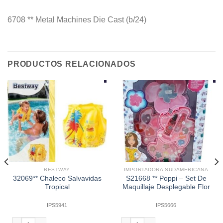
6708 ** Metal Machines Die Cast (b/24)
PRODUCTOS RELACIONADOS
BESTWAY
IMPORTADORA SUDAMERICANA
32069** Chaleco Salvavidas
S21668 ** Poppi – Set De
Tropical
Maquillaje Desplegable Flor
IPS5941
IPS5666
volver Tk-6 Ó Reflex 6 cantidad
32069** Chaleco Salvavidas Tropical cantidad
S21668 ** Poppi - Set De Maquillaje