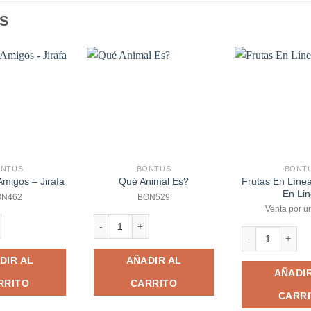
S
ONTUS
BONTUS
BONT
Frutas En Línea
migos – Jirafa
Qué Animal Es?
En Li
ON462
BON529
Venta por u
igos - Jirafa cantidad
Qué Animal Es? cantidad
Frutas En Línea
DIR AL
AÑADIR AL
AÑADIR
RRITO
CARRITO
CARR