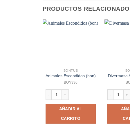
PRODUCTOS RELACIONADO
BONTUS
B
Animales Escondidos (bon)
Divermasa A
BON336
B
Animales Escondidos (bon) cantidad
Divermasa Am
AÑADIR AL
AÑA
CARRITO
CA