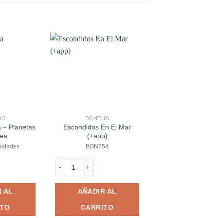
US
BONTUS
BONTUS
 – Planetas
Escondidos En El Mar
Detective De An
nea
(+app)
(+app)
nidades
BON754
BON753
 - Planetas En Linea cantidad
Escondidos En El Mar (+app) cantidad
Detective De Animal
 AL
AÑADIR AL
AÑADIR A
ITO
CARRITO
CARRITO