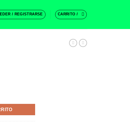
EDER / REGISTRARSE
CARRITO /
!
RRITO