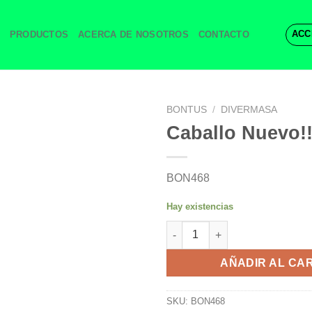
ACC
PRODUCTOS
ACERCA DE NOSOTROS
CONTACTO
BONTUS
/
DIVERMASA
Caballo Nuevo!
BON468
Hay existencias
Caballo Nuevo!! cantidad
AÑADIR AL CA
SKU:
BON468