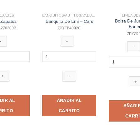
EDADES
BANQUITOS/AUTITOS/VALIJITAS
LINEA DE
Bolsa De Ju
 Zapatos
Banquito De Emi – Cars
Bane
1270300B
ZPYTB4002C
ZPYZ9
Banquito
Bolsa
De
De
Emi
Juego
-
Para
Cars
Banera
cantidad
cantidad
DIR AL
AÑADIR AL
AÑADIR
RRITO
CARRITO
CARR