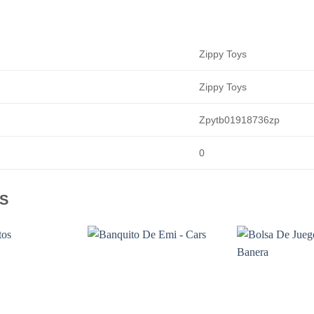
Zippy Toys
Zippy Toys
Zpytb01918736zp
0
S