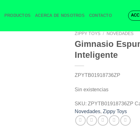
ACC
PRODUCTOS
ACERCA DE NOSOTROS
CONTACTO
ZIPPY TOYS
/
NOVEDADES
Gimnasio Espu
Inteligente
ZPYTB01918736ZP
Sin existencias
SKU:
ZPYTB01918736ZP
Ca
Novedades
,
Zippy Toys