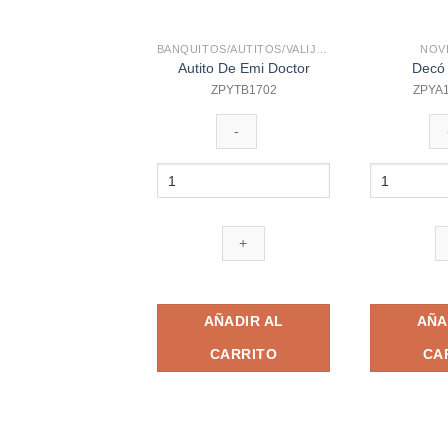
BANQUITOS/AUTITOS/VALIJITAS
NOV
Autito De Emi Doctor
Decó
ZPYTB1702
ZPYA
Autito
Decó
De
Zapatos
Emi
cantidad
Doctor
cantidad
AÑADIR AL
AÑA
CARRITO
CA