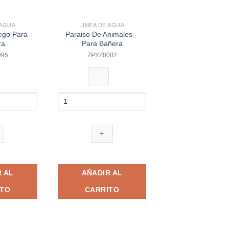
 AGUA
LINEA DE AGUA
ego Para
Paraiso De Animales –
ra
Para Bañera
995
ZPYZ0002
Paraiso
De
Animales
-
Para
Bañera
cantidad
 AL
AÑADIR AL
ITO
CARRITO