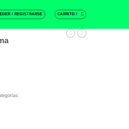
EDER / REGISTRARSE
CARRITO /
ma
tegorías: