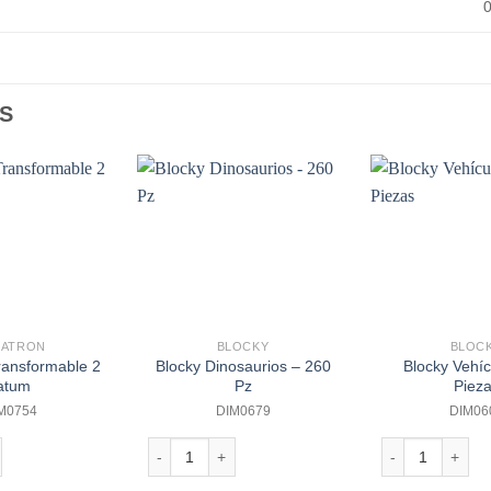
S
MATRON
BLOCKY
BLOC
ransformable 2
Blocky Dinosaurios – 260
Blocky Vehíc
atum
Pz
Piez
M0754
DIM0679
DIM06
ansformable 2 Tatum cantidad
Blocky Dinosaurios - 260 Pz cantidad
Blocky Vehículo