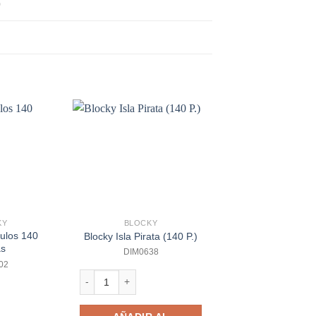
0
KY
BLOCKY
BLOKOCO
ulos 140
Blokoco – Doypa
Blocky Isla Pirata (140 P.)
as
Piezas
DIM0638
02
DIM0252
Blocky Isla Pirata (140 P.) cantidad
s 140 Piezas cantidad
Blokoco - Doypack 