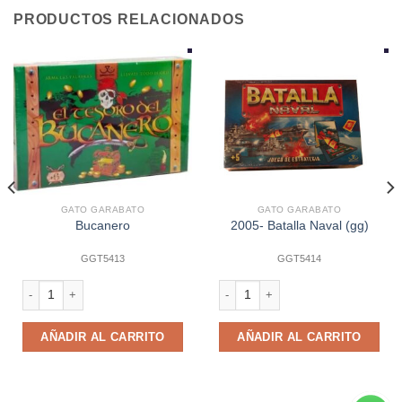
PRODUCTOS RELACIONADOS
GATO GARABATO
GATO GARABATO
Bucanero
2005- Batalla Naval (gg)
GGT5413
GGT5414
Bucanero cantidad
2005- Batalla Naval (gg) cantidad
AÑADIR AL CARRITO
AÑADIR AL CARRITO