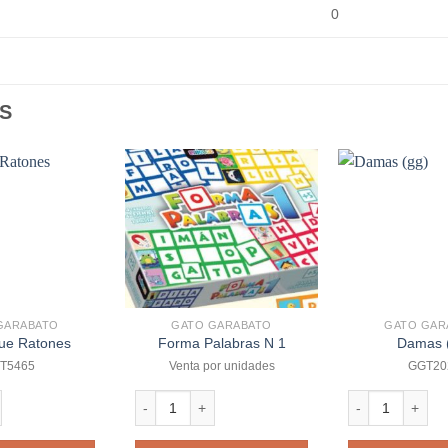
0
S
GARABATO
GATO GARABATO
GATO GAR
ue Ratones
Forma Palabras N 1
Damas 
T5465
Venta por unidades
GGT20
atones cantidad
Forma Palabras N 1 cantidad
Damas (gg) cant