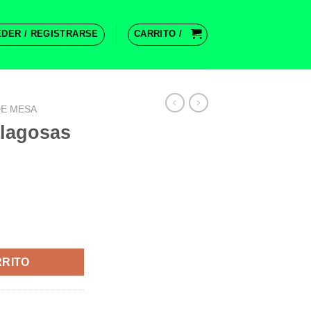
DER / REGISTRARSE
CARRITO /
DE MESA
lagosas
ad
RRITO